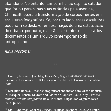
abandono. No entanto, também fiel ao espírito catador
que forjou para si nas suas errâncias pela avenida,
Chimicatti opera a transformação de corpos inertes em
esculturas fotográficas. Se, por um lado, essas esculturas
poderiam se desfazer em estilhaços de uma estetização
do urbano, por outro, elas são insistentes e necessários
documentos de um arquivo contemporâneo do
antropoceno.
Junia Mortimer
[1]
Gomes, Leonardo José Magalhães; Aun, Miguel.
Memórias de ruas
:
dicionário toponímico de Belo Horizonte. 2. Ed. Belo Horizonte: Crisálida,
2008.
[2]
Marquez, Renata. Urbanos fotográficos: encontros com Wilson Baptista.
In: Marquez, Renata; Drummond, Marconi; Baptista, Paulo (orgs).
Wilson
Baptista: urbano fotográfico
. Belo Horizonte: Edição dos Organizadores,
2018. p. 12.
[3]
Didi-Huberman, Georges.
Cascas
. Tradução de André Telles. São Paulo: