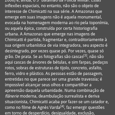
2006) e, ainda, o 5º Batalhão da Polícia Militar. Essas
inflexões espaciais, no entanto, não são o objeto de
interesse de Chimicatti na sua série. A Amazonas que
emerge em suas imagens não é aquela monumental,
evocada na homenagem moderna ao rio pela toponímia,
ou aquela épica, construída por certa historiografia
urbana. A Amazonas que emerge nas imagens de
Chimicatti é partida, fragmentar e, contraditoriamente à
sua origem urbanística de via integradora, seu aspecto é
desintegrado, por vezes quase pó. Por vezes, quase só
[3]
grão. De prata. Se as fotografias são cascas
, não são
aqui cascas de árvores de bétulas, e sim farpas, pedaços
rotos, sobras de estruturas de tijolo, concreto, asfalto,
ferro, vidro e plástico. As pessoas estão de passagem,
entretidas no que parece ser uma grande travessia; é
impossível alcançar seus olhos e compartilhar a
apreensão daquela urbanidade. Numa combinação de
flânerie
moderna, deambulação surrealista e deriva
situacionista, Chimicatti acaba por fazer-se um catador e,
[4]
como no filme de Agnès Varda
, faz emergir questões
em torno de desperdício, desigualdade, exclusão,