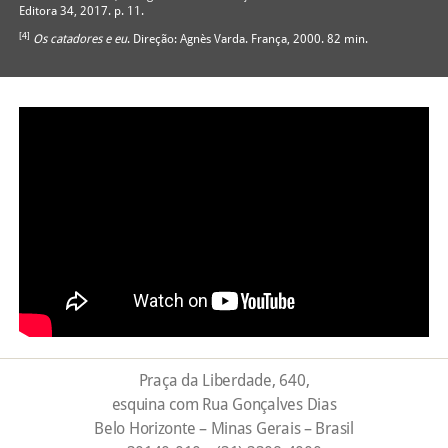
Editora 34, 2017. p. 11.
[4]
Os catadores e eu
. Direção: Agnès Varda. França, 2000. 82 min.
Praça da Liberdade, 640,
esquina com Rua Gonçalves Dias
Belo Horizonte – Minas Gerais – Brasil