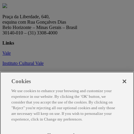
Praça da Liberdade, 640,
esquina com Rua Gonçalves Dias
Belo Horizonte – Minas Gerais – Brasil
30140-010 – (31) 3308-4000
Links
Vale
Instituto Cultural Vale
Circuito Cultural
Cookies
Trabalhe conosco
We use cookies to enhance your browsing and customize your
Informações
experience in our website. By clicking the ‘OK’ button, we
consider that you accept the use of the cookies. By clicking on
Como chegar
"Reject" you're rejecting all our optional cookies and only those
are necessary will keep on use. If you wish to personalize your
Agendamento
experience, click in Change my preferences.
Fale Conosco