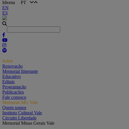
Idioma
PT
EN
ES
Sobre
Renovação
Memorial Itinerante
Educativo
Editais
Programação
Publicações
Fale conosco
Memorial MG Vale
Quem somos
Instituto Cultural Vale
Circuito Liberdade
Memorial Minas Gerais Vale