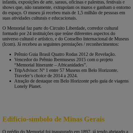
infantis, exposições de arte, saraus, oficinas e palestras, festivais e
shows que, não raramente, extrapolam os muros e ganham o entorno
do espaço. O museu já recebeu mais de 1,5 milhão de pessoas em
suas atividades culturais e educacionais.
O Memorial faz parte do Circuito Liberdade, corredor cultural
formado por 24 instituições que reúne diferentes aspectos do
universo cultural e artístico, e do Conselho Internacional de Museus
(Icom). Já recebeu as seguintes premiações / reconhecimentos:
Prêmio Guia Brasil Quatro Rodas 2012 de Revelação.
Vencedor do Prêmio Ibermuseus 2015 com o projeto
“Memorial Itinerante – Africanidades”.
TripAdvisor: Nº 1 entre 57 Museus em Belo Horizonte.
Traveler’s choice de 2014 a 2024.
Atração de destaque em Belo Horizonte pelo guia de viagens
Lonely Planet.
Edifício-símbolo de Minas Gerais
O prédio do Memorial foi inaugurado em 1897, já tendo abrigado a