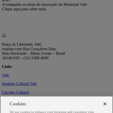
Acompanhe as obras de renovação do Memorial Vale
Clique aqui para saber mais.
Praça da Liberdade, 640,
esquina com Rua Gonçalves Dias
Belo Horizonte – Minas Gerais – Brasil
30140-010 – (31) 3308-4000
Links
Vale
Instituto Cultural Vale
Circuito Cultural
Trabalhe conosco
Cookies
Informações
We use cookies to enhance your browsing and customize your