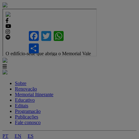
Sobre
Renovação
Memorial Itinerante
Educativo
Editais
Programação
Publicações
Fale conosco
PT
EN
ES