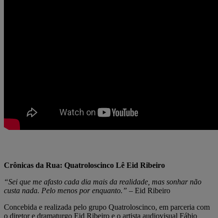
Crônicas da Rua: Quatroloscinco Lê Eid Ribeiro
“Sei que me afasto cada dia mais da realidade, mas sonhar não
custa nada. Pelo menos por enquanto.”
– Eid Ribeiro
Concebida e realizada pelo grupo Quatroloscinco, em parceria com
o diretor e dramaturgo Eid Ribeiro e o artista audiovisual Fábio