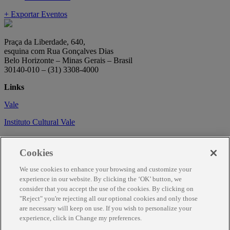
+ Exportar Eventos
Praça da Liberdade, 640,
esquina com Rua Gonçalves Dias
Belo Horizonte – Minas Gerais – Brasil
30140-010 – (31) 3308-4000
Links
Vale
Instituto Cultural Vale
Circuito Cultural
Cookies
Trabalhe conosco
We use cookies to enhance your browsing and customize your
Informações
experience in our website. By clicking the ‘OK’ button, we
consider that you accept the use of the cookies. By clicking on
Como chegar
"Reject" you're rejecting all our optional cookies and only those
are necessary will keep on use. If you wish to personalize your
Agendamento
experience, click in Change my preferences.
Fale Conosco