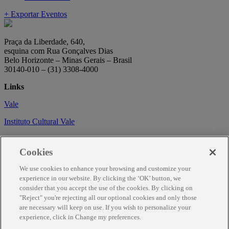
+ Exportar Eventos
Praça da Liberdade, 640,
esquina com Rua Gonçalves Dias
Belo Horizonte – Minas Gerais – Brasil
30140-010 – (31) 3308-4000
Links
Vale
Instituto Cultural Vale
Circuito Cultural
Cookies
Trabalhe conosco
We use cookies to enhance your browsing and customize your
Informações
experience in our website. By clicking the ‘OK’ button, we
consider that you accept the use of the cookies. By clicking on
Como chegar
"Reject" you're rejecting all our optional cookies and only those
are necessary will keep on use. If you wish to personalize your
Agendamento
experience, click in Change my preferences.
Fale Conosco