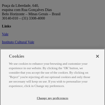
Praça da Liberdade, 640,
esquina com Rua Gonçalves Dias
Belo Horizonte – Minas Gerais – Brasil
30140-010 – (31) 3308-4000
Links
Vale
Instituto Cultural Vale
Circuito Cultural
Cookies
Trabalhe conosco
We use cookies to enhance your browsing and customize your
Informações
experience in our website. By clicking the ‘OK’ button, we
consider that you accept the use of the cookies. By clicking on
Como chegar
"Reject" you're rejecting all our optional cookies and only those
are necessary will keep on use. If you wish to personalize your
Agendamento
experience, click in Change my preferences.
Fale Conosco
Change my preferences
Temporariamente fechado para obras de renovação.