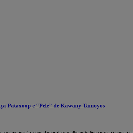
ça Pataxoop e “Pele” de Kawany Tamoyos
do para renovação, convidamos duas mulheres indígenas para ocupar os