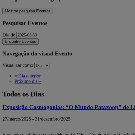
Mostrar pesquisa Eventos
Pesquisar Eventos
Dia de
Navegação do visual Evento
Visualizar como
«
Dia anterior
Próximo dia
»
Todos os Dias
Exposição Cosmogonias: “O Mundo Pataxoop” de Li
27/março/2025
-
31/dezembro/2025
Enquanto o edifício-sede do Memorial Minas Gerais Vale está fecha