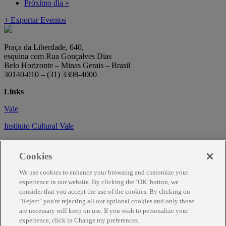
Próximo dia
»
+ Exportar Eventos
Praça da Liberdade, 640,
esquina com Rua Gonçalves Dias
Belo Horizonte – Minas Gerais – Brasil
30140-010 – (31) 3308-4000
Links
Vale
Instituto Cultural Vale
Circuito Cultural
Cookies
Trabalhe conosco
We use cookies to enhance your browsing and customize your
Informações
experience in our website. By clicking the ‘OK’ button, we
consider that you accept the use of the cookies. By clicking on
Como chegar
"Reject" you're rejecting all our optional cookies and only those
are necessary will keep on use. If you wish to personalize your
Agendamento
experience, click in Change my preferences.