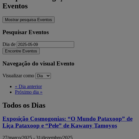
Eventos
Mostrar pesquisa Eventos
Pesquisar Eventos
Dia de
Navegação do visual Evento
Visualizar como
«
Dia anterior
Próximo dia
»
Todos os Dias
Exposição Cosmogonias: “O Mundo Pataxoop” de
Liça Pataxoop e “Pele” de Kawany Tamoyos
27/março/2025
-
31/dezembro/2025