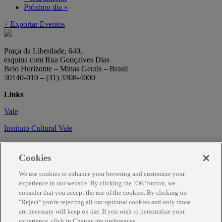
Próximo dia
»
+ Exportar Eventos
Praça da Liberdade, 640,
esquina com Rua Gonçalves Dias
Belo Horizonte – Minas Gerais – Brasil
30140-010 – (31) 3308-4000
Links
Vale
Instituto Cultural Vale
Circuito Cultural
Cookies
Trabalhe conosco
We use cookies to enhance your browsing and customize your
Informações
experience in our website. By clicking the ‘OK’ button, we
consider that you accept the use of the cookies. By clicking on
Como chegar
"Reject" you're rejecting all our optional cookies and only those
are necessary will keep on use. If you wish to personalize your
Agendamento
experience, click in Change my preferences.