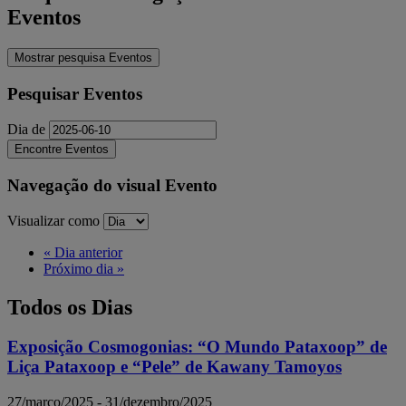
Eventos
Mostrar pesquisa Eventos
Pesquisar Eventos
Dia de
Navegação do visual Evento
Visualizar como
«
Dia anterior
Próximo dia
»
Todos os Dias
Exposição Cosmogonias: “O Mundo Pataxoop” de
Liça Pataxoop e “Pele” de Kawany Tamoyos
27/março/2025
-
31/dezembro/2025