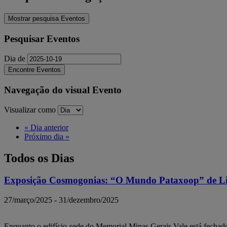
Mostrar pesquisa Eventos
Pesquisar Eventos
Dia de
Navegação do visual Evento
Visualizar como
«
Dia anterior
Próximo dia
»
Todos os Dias
Exposição Cosmogonias: “O Mundo Pataxoop” de Li
27/março/2025
-
31/dezembro/2025
Enquanto o edifício-sede do Memorial Minas Gerais Vale está fecha