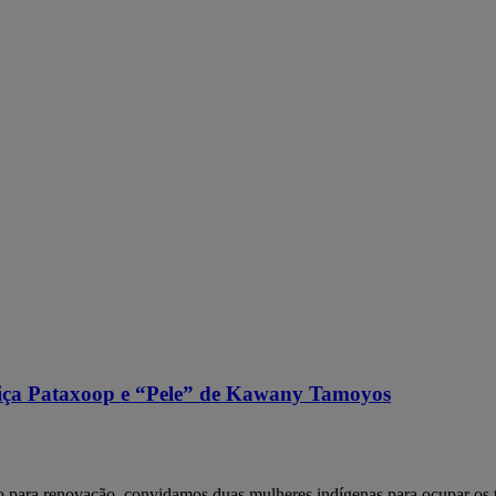
ça Pataxoop e “Pele” de Kawany Tamoyos
do para renovação, convidamos duas mulheres indígenas para ocupar os