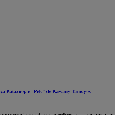
ça Pataxoop e “Pele” de Kawany Tamoyos
do para renovação, convidamos duas mulheres indígenas para ocupar os