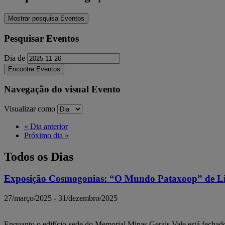
Mostrar pesquisa Eventos
Pesquisar Eventos
Dia de
Navegação do visual Evento
Visualizar como
«
Dia anterior
Próximo dia
»
Todos os Dias
Exposição Cosmogonias: “O Mundo Pataxoop” de Li
27/março/2025
-
31/dezembro/2025
Enquanto o edifício-sede do Memorial Minas Gerais Vale está fecha