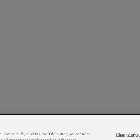
ur website. By clicking the ‘OK’ button, we consider
Change my pr
ng all our optional cookies and only those are