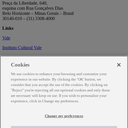
Praça da Liberdade, 640,
esquina com Rua Gonçalves Dias
Belo Horizonte – Minas Gerais – Brasil
30140-010 – (31) 3308-4000
Links
Vale
Instituto Cultural Vale
Circuito Cultural
Cookies
Trabalhe conosco
We use cookies to enhance your browsing and customize your
Informações
experience in our website. By clicking the ‘OK’ button, we
consider that you accept the use of the cookies. By clicking on
Como chegar
"Reject" you're rejecting all our optional cookies and only those
are necessary will keep on use. If you wish to personalize your
Agendamento
experience, click in Change my preferences.
Fale Conosco
Change my preferences
Temporariamente fechado para obras de renovação.
Para mais informações ligue (31) 3343-7317