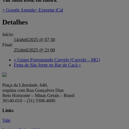
Vila Santa Rosa, em Itabira.
+ Google Agenda
+ Exportar iCal
Detalhes
Início:
14/abril/2025 @ 07:30
Final:
25/abril/2025 @ 21:00
«
Grupo Forrozeando Curvelo (Curvelo – MG)
Festa de São Jorge no Bar do Cacá
»
Praça da Liberdade, 640,
esquina com Rua Gonçalves Dias
Belo Horizonte – Minas Gerais – Brasil
30140-010 – (31) 3308-4000
Links
Vale