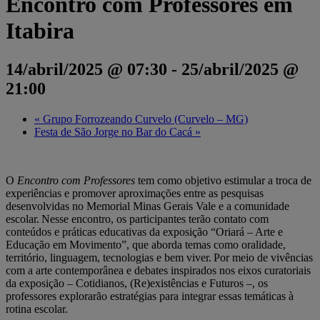
Encontro com Professores em
Itabira
14/abril/2025 @ 07:30
-
25/abril/2025 @
21:00
«
Grupo Forrozeando Curvelo (Curvelo – MG)
Festa de São Jorge no Bar do Cacá
»
O
Encontro com Professores
tem como objetivo estimular a troca de
experiências e promover aproximações entre as pesquisas
desenvolvidas no Memorial Minas Gerais Vale e a comunidade
escolar.
Nesse encontro, os participantes ter
ã
o contato com
conteúdos e pr
á
ticas educativas da exposi
çã
o “Oriar
á
–
Arte e
Educa
çã
o em Movimento”, que aborda temas como oralidade,
territ
ó
rio, linguagem, tecnologias e bem viver.
Por meio de viv
ê
ncias
com a arte contempor
â
nea e debates inspirados nos eixos curatoriais
da exposi
çã
o
–
Cotidianos, (Re)existências e Futuros –, os
professores explorarão estratégias para integrar essas temáticas à
rotina escolar.