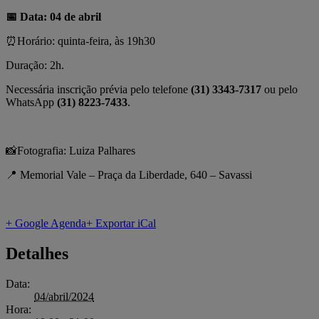
📅 Data: 04 de abril
⏰Horário: quinta-feira, às 19h30
Duração: 2h.
Necessária inscrição prévia pelo telefone
(31) 3343-7317
ou pelo
WhatsApp
(31) 8223-7433
.
📸Fotografia: Luiza Palhares
📍 Memorial Vale – Praça da Liberdade, 640 – Savassi
+ Google Agenda
+ Exportar iCal
Detalhes
Data:
04/abril/2024
Hora: