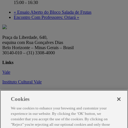
15:00 - 16:30
«
Ensaio Aberto do Bloco Salada de Frutas
Encontro Com Professores: Oriará
»
Praça da Liberdade, 640,
esquina com Rua Gonçalves Dias
Belo Horizonte – Minas Gerais – Brasil
30140-010 – (31) 3308-4000
Links
Vale
Instituto Cultural Vale
Circuito Cultural
Cookies
Trabalhe conosco
We use cookies to enhance your browsing and customize your
Informações
experience in our website. By clicking the ‘OK’ button, we
consider that you accept the use of the cookies. By clicking on
Como chegar
"Reject" you're rejecting all our optional cookies and only those