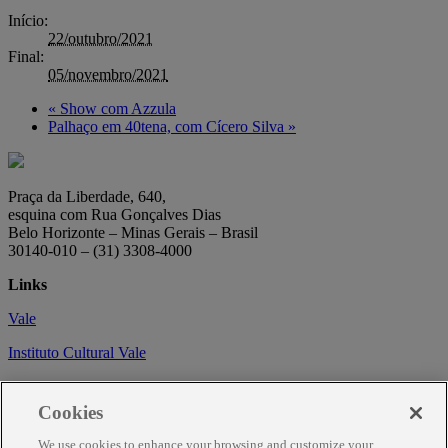
Início:
22/outubro/2021
Final:
05/novembro/2021
«
Show com Azzula
Palhaço em 40tena, com Cícero Silva
»
Praça da Liberdade, 640,
esquina com Rua Gonçalves Dias
Belo Horizonte – Minas Gerais – Brasil
30140-010 – (31) 3308-4000
Links
Vale
Instituto Cultural Vale
Circuito Cultural
Cookies
Trabalhe conosco
We use cookies to enhance your browsing and customize your