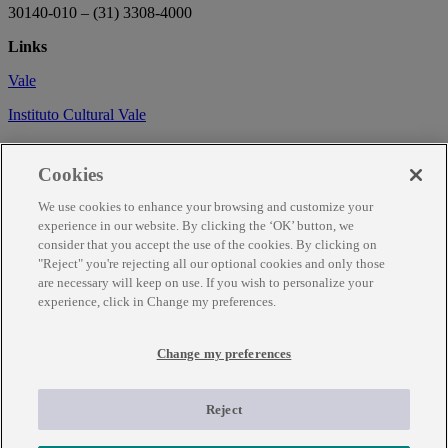
30140-010 – (31) 3308-4000
Links
Vale
Instituto Cultural Vale
Circuito Cultural
Cookies
Trabalhe conosco
We use cookies to enhance your browsing and customize your
Informações
experience in our website. By clicking the ‘OK’ button, we
consider that you accept the use of the cookies. By clicking on
Como chegar
"Reject" you're rejecting all our optional cookies and only those
are necessary will keep on use. If you wish to personalize your
Agendamento
experience, click in Change my preferences.
Fale Conosco
Change my preferences
Temporariamente fechado para obras de renovação.
Para mais informações ligue (31) 3343-7317
Reject