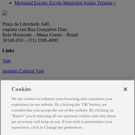
Memorial Escola: Escola Municipal Anísio Teixeira
»
Praça da Liberdade, 640,
esquina com Rua Gonçalves Dias
Belo Horizonte – Minas Gerais – Brasil
30140-010 – (31) 3308-4000
Links
Vale
Instituto Cultural Vale
Circuito Cultural
Cookies
Trabalhe conosco
We use cookies to enhance your browsing and customize your
Informações
experience in our website. By clicking the ‘OK’ button, we
consider that you accept the use of the cookies. By clicking on
Como chegar
"Reject" you're rejecting all our optional cookies and only those
are necessary will keep on use. If you wish to personalize your
Agendamento
experience, click in Change my preferences.
Fale Conosco