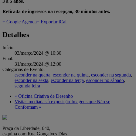
3 a 5 anos.
Retirada de ingressos na recepção, 30 minutos antes.
+ Google Agenda
+ Exportar iCal
Detalhes
Início:
03/março/2024 @ 10:30
Final:
31/março/2024 @ 12:00
Categorias de Evento:
esconder na quarta
,
esconder na quinta
,
esconder na segunda
,
esconder na sexta
,
esconder na terça
,
esconder no sábado
,
segunda feira
«
Oficina Criativa de Desenho
Visitas mediadas à exposição Imagens que Não se
Conformam
»
Praça da Liberdade, 640,
esquina com Rua Gonçalves Dias