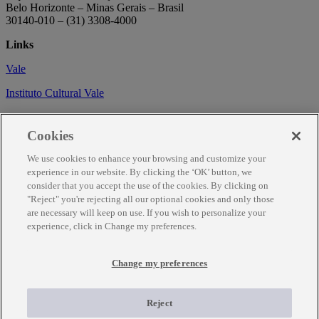
Belo Horizonte – Minas Gerais – Brasil
30140-010 – (31) 3308-4000
Links
Vale
Instituto Cultural Vale
Circuito Cultural
Cookies
Trabalhe conosco
We use cookies to enhance your browsing and customize your
Informações
experience in our website. By clicking the ‘OK’ button, we
consider that you accept the use of the cookies. By clicking on
Como chegar
"Reject" you're rejecting all our optional cookies and only those
are necessary will keep on use. If you wish to personalize your
Agendamento
experience, click in Change my preferences.
Fale Conosco
Change my preferences
Temporariamente fechado para obras de renovação.
Para mais informações ligue (31) 3343-7317
Reject