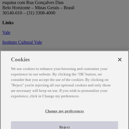
esquina com Rua Gonçalves Dias
Belo Horizonte – Minas Gerais – Brasil
30140-010 – (31) 3308-4000
Links
Vale
Instituto Cultural Vale
Circuito Cultural
Cookies
Trabalhe conosco
We use cookies to enhance your browsing and customize your
Informações
experience in our website. By clicking the ‘OK’ button, we
consider that you accept the use of the cookies. By clicking on
Como chegar
"Reject" you're rejecting all our optional cookies and only those
are necessary will keep on use. If you wish to personalize your
Agendamento
experience, click in Change my preferences.
Fale Conosco
Change my preferences
Temporariamente fechado para obras de renovação.
Para mais informações ligue (31) 3343-7317
Reject