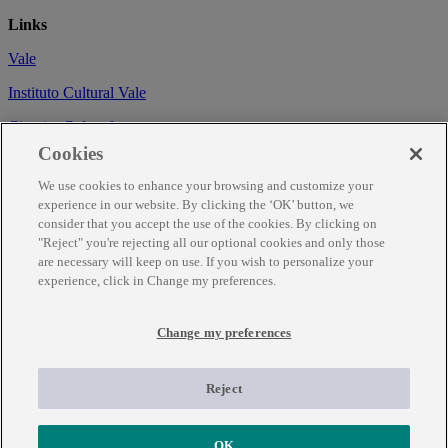
Links
Vale
Instituto Cultural Vale
Circuito Cultural
Cookies
Trabalhe conosco
We use cookies to enhance your browsing and customize your
Informações
experience in our website. By clicking the ‘OK’ button, we
consider that you accept the use of the cookies. By clicking on
Como chegar
"Reject" you're rejecting all our optional cookies and only those
are necessary will keep on use. If you wish to personalize your
Agendamento
experience, click in Change my preferences.
Fale Conosco
Change my preferences
Temporariamente fechado para obras de renovação.
Para mais informações ligue (31) 3343-7317
Reject
OK