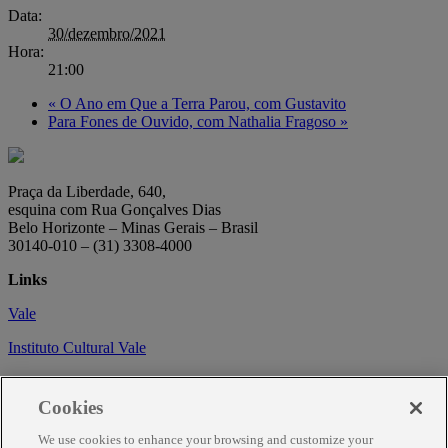
Data:
30/dezembro/2021
Hora:
21:00
«
O Ano em Que a Terra Parou, com Gustavito
Para Fones de Ouvido, com Nathalia Fragoso
»
Praça da Liberdade, 640,
esquina com Rua Gonçalves Dias
Belo Horizonte – Minas Gerais – Brasil
30140-010 – (31) 3308-4000
Links
Vale
Instituto Cultural Vale
Circuito Cultural
Cookies
Trabalhe conosco
We use cookies to enhance your browsing and customize your