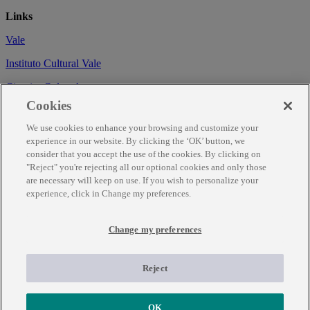
Links
Vale
Instituto Cultural Vale
Circuito Cultural
Cookies
Trabalhe conosco
We use cookies to enhance your browsing and customize your
Informações
experience in our website. By clicking the ‘OK’ button, we
consider that you accept the use of the cookies. By clicking on
Como chegar
"Reject" you're rejecting all our optional cookies and only those
are necessary will keep on use. If you wish to personalize your
Agendamento
experience, click in Change my preferences.
Fale Conosco
Change my preferences
Temporariamente fechado para obras de renovação.
Para mais informações ligue (31) 3343-7317
Reject
OK