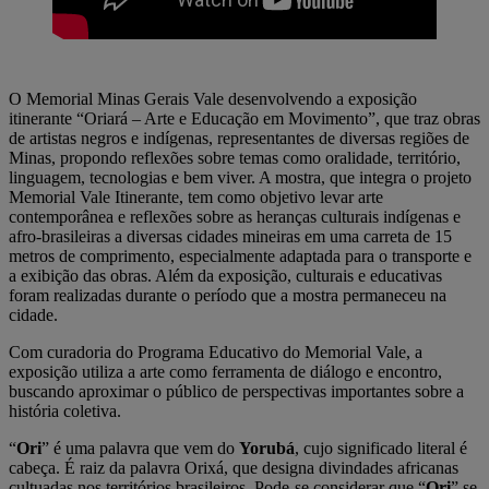
O Memorial Minas Gerais Vale desenvolvendo a exposição
itinerante “Oriará – Arte e Educação em Movimento”, que traz obras
de artistas negros e indígenas, representantes de diversas regiões de
Minas, propondo reflexões sobre temas como oralidade, território,
linguagem, tecnologias e bem viver. A mostra, que integra o projeto
Memorial Vale Itinerante, tem como objetivo levar arte
contemporânea e reflexões sobre as heranças culturais indígenas e
afro-brasileiras a diversas cidades mineiras em uma carreta de 15
metros de comprimento, especialmente adaptada para o transporte e
a exibição das obras. Além da exposição, culturais e educativas
foram realizadas durante o período que a mostra permaneceu na
cidade.
Com curadoria do Programa Educativo do Memorial Vale, a
exposição utiliza a arte como ferramenta de diálogo e encontro,
buscando aproximar o público de perspectivas importantes sobre a
história coletiva.
“
Ori
” é uma palavra que vem do
Yorubá
, cujo significado literal é
cabeça. É raiz da palavra Orixá, que designa divindades africanas
cultuadas nos territórios brasileiros. Pode-se considerar que “
Ori
” se