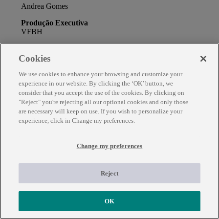
Andrea Gomes
Produção Executiva
VFBH
Artistas
Day Tropicaos; Edgar Kanayko; Froiid; Jorge dos Anjos;
Cookies
Maria Lira; Aldeia Escola Floresta; Marcel Diogo
We use cookies to enhance your browsing and customize your
Coordenação Técnica
experience in our website. By clicking the ‘OK’ button, we
Estúdio Polvo
consider that you accept the use of the cookies. By clicking on
"Reject" you're rejecting all our optional cookies and only those
Programação Mapa interativo
are necessary will keep on use. If you wish to personalize your
Sarah Mattos
experience, click in Change my preferences.
Animação O Que tem na minha roça
Gabriel Algusto
Change my preferences
Cenografia
Catanduva Cenografia
Reject
OK
Praça da Liberdade, 640,
esquina com Rua Gonçalves Dias