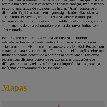
refere a um orixá que vive dentro das nossas cabeças, manifestando-
se como uma faísca de vida que nos habita. “
Ará
“, conforme o
dicionário
Tupi-Guarani
, tem alguns significados: dia, sol, nascer,
surgir, todo ser vivente, tempo. “
Oriará
” abre caminhos para a
transmissão de conhecimentos e compartilhamento de ideias, volta-
se aos modos de vida e à própria presença dos povos indígenas e
afro centrados.
Para traduzir o conceito da exposição
Oriará
, a curadoria
estabeleceu três eixos fundamentais: Cotidianos, com reflexões
sobre o modo de viver e meio em que se vive; (Re)Existências, com
estratégias para viver e existir, e Futuros, com elaborações sobre um
futuro abundante construído a partir da ancestralidade. Tais eixos
representam distintos pontos de partida para as discussões e os
diálogos propostos, relativos à força e à importância das presenças
indígenas e afro-brasileiras na sociedade.
Mapas