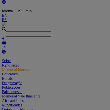
Idioma
PT
EN
ES
Sobre
Renovação
Memorial Itinerante
Educativo
Editais
Programação
Publicações
Fale conosco
Memorial Vale Itinerante
Africanidades
Mineiridades
Quintal do Memorial