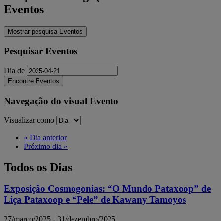
Eventos
Mostrar pesquisa Eventos
Pesquisar Eventos
Dia de
Navegação do visual Evento
Visualizar como
«
Dia anterior
Próximo dia
»
Todos os Dias
Exposição Cosmogonias: “O Mundo Pataxoop” de
Liça Pataxoop e “Pele” de Kawany Tamoyos
27/março/2025
-
31/dezembro/2025