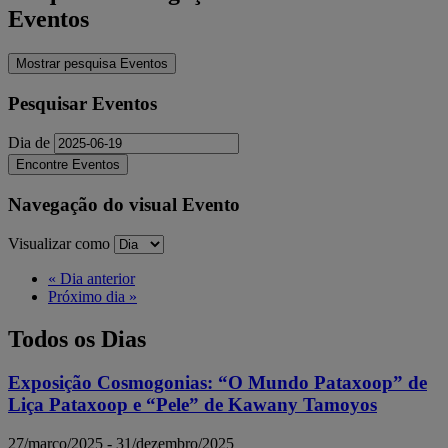
Eventos
Mostrar pesquisa Eventos
Pesquisar Eventos
Dia de
Navegação do visual Evento
Visualizar como
«
Dia anterior
Próximo dia
»
Todos os Dias
Exposição Cosmogonias: “O Mundo Pataxoop” de
Liça Pataxoop e “Pele” de Kawany Tamoyos
27/março/2025
-
31/dezembro/2025