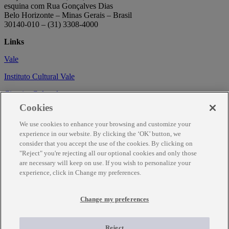
esquina com Rua Gonçalves Dias
Belo Horizonte – Minas Gerais – Brasil
30140-010 – (31) 3308-4000
Links
Vale
Instituto Cultural Vale
Circuito Cultural
Cookies
Trabalhe conosco
We use cookies to enhance your browsing and customize your
Informações
experience in our website. By clicking the ‘OK’ button, we
consider that you accept the use of the cookies. By clicking on
Como chegar
"Reject" you're rejecting all our optional cookies and only those
are necessary will keep on use. If you wish to personalize your
Agendamento
experience, click in Change my preferences.
Fale Conosco
Change my preferences
Temporariamente fechado para obras de renovação.
Para mais informações ligue (31) 3343-7317
Reject