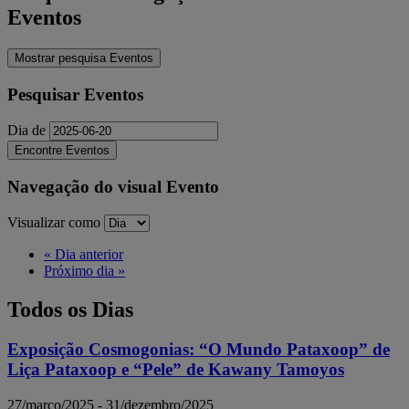
Eventos
Mostrar pesquisa Eventos
Pesquisar Eventos
Dia de
Navegação do visual Evento
Visualizar como
«
Dia anterior
Próximo dia
»
Todos os Dias
Exposição Cosmogonias: “O Mundo Pataxoop” de
Liça Pataxoop e “Pele” de Kawany Tamoyos
27/março/2025
-
31/dezembro/2025