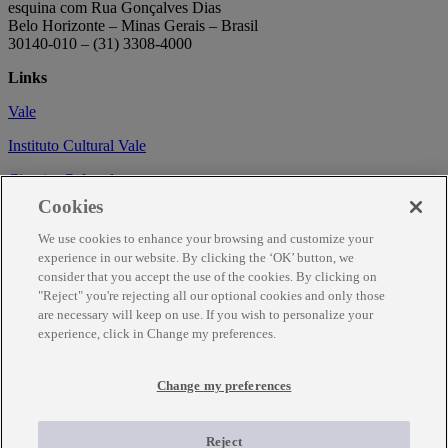
esquina com Rua Gonçalves Dias
Belo Horizonte – Minas Gerais – Brasil
30140-010 – (31) 3308-4000
Links
Vale
Instituto Cultural Vale
Circuito Cultural
Cookies
Trabalhe conosco
We use cookies to enhance your browsing and customize your
Informações
experience in our website. By clicking the ‘OK’ button, we
consider that you accept the use of the cookies. By clicking on
Como chegar
"Reject" you're rejecting all our optional cookies and only those
are necessary will keep on use. If you wish to personalize your
Agendamento
experience, click in Change my preferences.
Fale Conosco
Temporariamente fechado para obras de renovação.
Change my preferences
Para mais informações ligue (31) 3343-7317
Reject