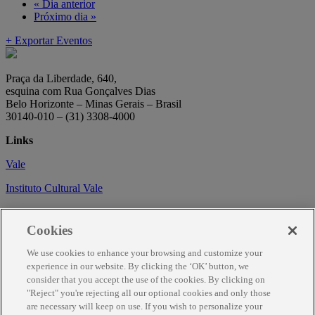
«
Dia anterior
Próximo dia
»
+ Exportar Eventos
Praça da Liberdade, 640,
esquina com Rua Gonçalves Dias
Belo Horizonte – Minas Gerais – Brasil
30140-010 – (31) 3308-4000
Links
Vale
Instituto Cultural Vale
Circuito Cultural
Cookies
Trabalhe conosco
We use cookies to enhance your browsing and customize your
Informações
experience in our website. By clicking the ‘OK’ button, we
consider that you accept the use of the cookies. By clicking on
Como chegar
"Reject" you're rejecting all our optional cookies and only those
are necessary will keep on use. If you wish to personalize your
Agendamento