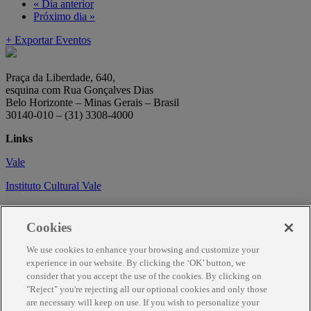
«
Dia anterior
Próximo dia
»
+ Exportar Eventos
Praça da Liberdade, 640,
esquina com Rua Gonçalves Dias
Belo Horizonte – Minas Gerais – Brasil
30140-010 – (31) 3308-4000
Links
Vale
Instituto Cultural Vale
Circuito Cultural
Cookies
Trabalhe conosco
We use cookies to enhance your browsing and customize your
Informações
experience in our website. By clicking the ‘OK’ button, we
consider that you accept the use of the cookies. By clicking on
Como chegar
"Reject" you're rejecting all our optional cookies and only those
are necessary will keep on use. If you wish to personalize your
Agendamento