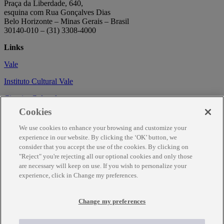
Praça da Liberdade, 640,
esquina com Rua Gonçalves Dias
Belo Horizonte – Minas Gerais – Brasil
30140-010 – (31) 3308-4000
Links
Vale
Instituto Cultural Vale
Circuito Cultural
Cookies
Trabalhe conosco
We use cookies to enhance your browsing and customize your
Informações
experience in our website. By clicking the ‘OK’ button, we
consider that you accept the use of the cookies. By clicking on
Como chegar
"Reject" you're rejecting all our optional cookies and only those
are necessary will keep on use. If you wish to personalize your
Agendamento
experience, click in Change my preferences.
Fale Conosco
Temporariamente fechado para obras de renovação.
Change my preferences
Para mais informações ligue (31) 3343-7317