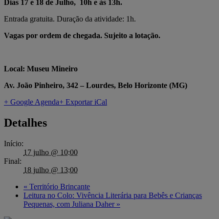
Dias 17 e 18 de Julho, 10h e às 13h.
Entrada gratuita. Duração da atividade: 1h.
Vagas por ordem de chegada. Sujeito a lotação.
Local: Museu Mineiro
Av. João Pinheiro, 342 – Lourdes, Belo Horizonte (MG)
+ Google Agenda
+ Exportar iCal
Detalhes
Início:
17 julho @ 10:00
Final:
18 julho @ 13:00
«
Território Brincante
Leitura no Colo: Vivência Literária para Bebês e Crianças
Pequenas, com Juliana Daher
»