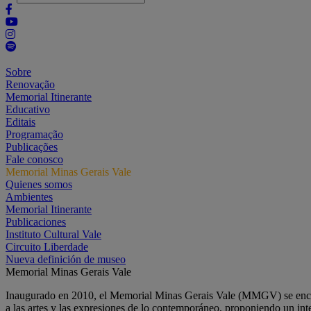
Sobre
Renovação
Memorial Itinerante
Educativo
Editais
Programação
Publicações
Fale conosco
Memorial Minas Gerais Vale
Quienes somos
Ambientes
Memorial Itinerante
Publicaciones
Instituto Cultural Vale
Circuito Liberdade
Nueva definición de museo
Memorial Minas Gerais Vale
Inaugurado en 2010, el Memorial Minas Gerais Vale (MMGV) se enc
a las artes y las expresiones de lo contemporáneo, proponiendo un inte