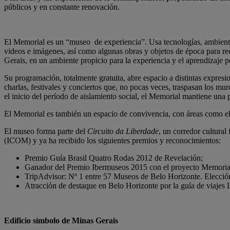
públicos y en constante renovación.
El Memorial es un “museo de experiencia”. Usa tecnologías, ambientes s
videos e imágenes, así como algunas obras y objetos de época para reco
Gerais, en un ambiente propicio para la experiencia y el aprendizaje p
Su programación, totalmente gratuita, abre espacio a distintas expresione
charlas, festivales y conciertos que, no pocas veces, traspasan los mu
el inicio del período de aislamiento social, el Memorial mantiene una 
El Memorial es también un espacio de convivencia, con áreas como el ca
El museo forma parte del
Circuito da Liberdade
, un corredor cultural
(ICOM) y ya ha recibido los siguientes premios y reconocimientos:
Premio Guía Brasil Quatro Rodas 2012 de Revelación;
Ganador del Premio Ibermuseos 2015 con el proyecto Memorial 
TripAdvisor: Nº 1 entre 57 Museos de Belo Horizonte. Elección
Atracción de destaque en Belo Horizonte por la guía de viajes 
Edificio símbolo de Minas Gerais