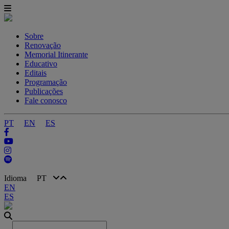
Sobre
Renovação
Memorial Itinerante
Educativo
Editais
Programação
Publicações
Fale conosco
PT
EN
ES
Idioma
PT
EN
ES