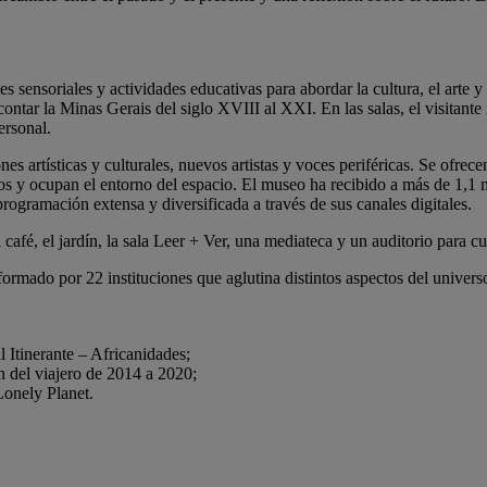
ensoriales y actividades educativas para abordar la cultura, el arte y 
ntar la Minas Gerais del siglo XVIII al XXI. En las salas, el visitante
ersonal.
s artísticas y culturales, nuevos artistas y voces periféricas. Se ofrecen 
ros y ocupan el entorno del espacio. El museo ha recibido a más de 1,1 m
programación extensa y diversificada a través de sus canales digitales.
fé, el jardín, la sala Leer + Ver, una mediateca y un auditorio para cu
 formado por 22 instituciones que aglutina distintos aspectos del univer
Itinerante – Africanidades;
 del viajero de 2014 a 2020;
Lonely Planet.