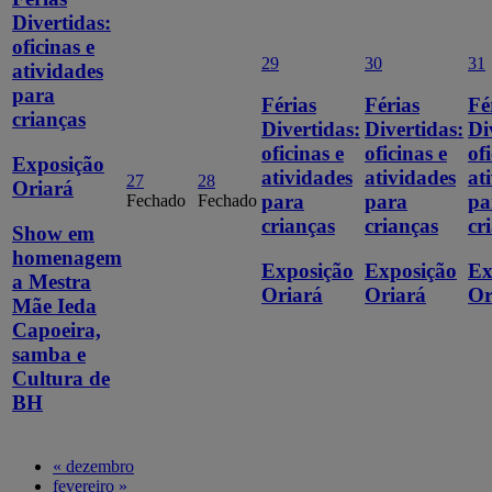
Divertidas:
oficinas e
29
30
31
atividades
para
Férias
Férias
Fé
crianças
Divertidas:
Divertidas:
Di
oficinas e
oficinas e
of
Exposição
atividades
atividades
at
27
28
Oriará
para
para
pa
Fechado
Fechado
crianças
crianças
cr
Show em
homenagem
Exposição
Exposição
Ex
a Mestra
Oriará
Oriará
Or
Mãe Ieda
Capoeira,
samba e
Cultura de
BH
«
dezembro
fevereiro
»