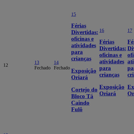
15
Férias
16
17
Divertidas:
oficinas e
Férias
Fé
atividades
Divertidas:
Di
para
oficinas e
of
crianças
atividades
at
13
14
12
para
pa
Fechado
Fechado
Exposição
crianças
cr
Oriará
Exposição
Ex
Cortejo do
Oriará
Or
Bloco Tá
Caindo
Fulô