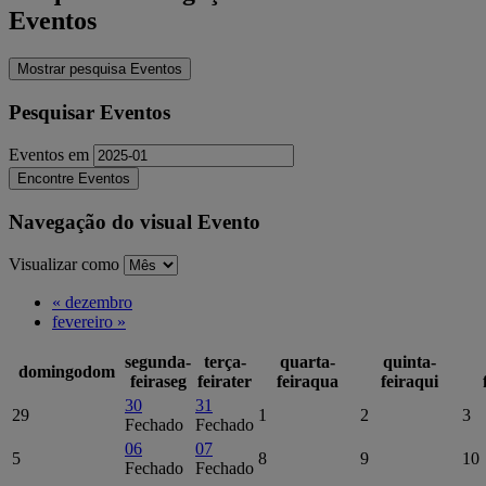
Eventos
Mostrar pesquisa Eventos
Pesquisar Eventos
Eventos em
Navegação do visual Evento
Visualizar como
«
dezembro
fevereiro
»
segunda-
terça-
quarta-
quinta-
domingo
dom
feira
seg
feira
ter
feira
qua
feira
qui
30
31
29
1
2
3
Fechado
Fechado
06
07
5
8
9
10
Fechado
Fechado